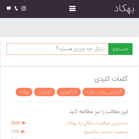
بهکاد
جستجو
کلمات کلیدی
.
گزارش_پایان_دوره
کارآموزی
گزارش
بهکاد
این مطالب را نیز مطالعه کنید
دسترسی موقعیت مکانی به بهکاد
3658
وضعیت حساب دانشجو
1115