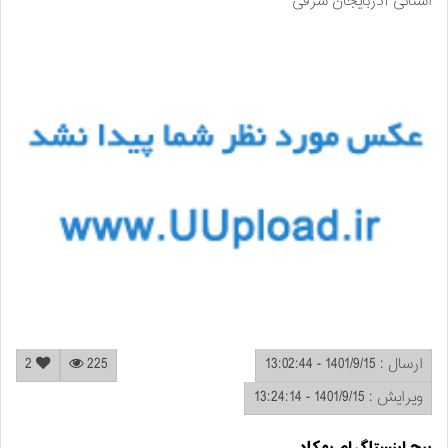
استانی آذربایجان شرقی
ارسال : 1401/9/15 - 13:02:44
225
2
ویرایش : 1401/9/15 - 13:24:14